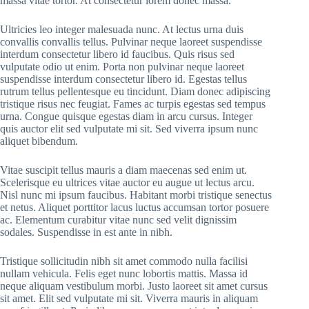
massa vitae tortor. At consectetur lorem donec massa.
Ultricies leo integer malesuada nunc. At lectus urna duis
convallis convallis tellus. Pulvinar neque laoreet suspendisse
interdum consectetur libero id faucibus. Quis risus sed
vulputate odio ut enim. Porta non pulvinar neque laoreet
suspendisse interdum consectetur libero id. Egestas tellus
rutrum tellus pellentesque eu tincidunt. Diam donec adipiscing
tristique risus nec feugiat. Fames ac turpis egestas sed tempus
urna. Congue quisque egestas diam in arcu cursus. Integer
quis auctor elit sed vulputate mi sit. Sed viverra ipsum nunc
aliquet bibendum.
Vitae suscipit tellus mauris a diam maecenas sed enim ut.
Scelerisque eu ultrices vitae auctor eu augue ut lectus arcu.
Nisl nunc mi ipsum faucibus. Habitant morbi tristique senectus
et netus. Aliquet porttitor lacus luctus accumsan tortor posuere
ac. Elementum curabitur vitae nunc sed velit dignissim
sodales. Suspendisse in est ante in nibh.
Tristique sollicitudin nibh sit amet commodo nulla facilisi
nullam vehicula. Felis eget nunc lobortis mattis. Massa id
neque aliquam vestibulum morbi. Justo laoreet sit amet cursus
sit amet. Elit sed vulputate mi sit. Viverra mauris in aliquam