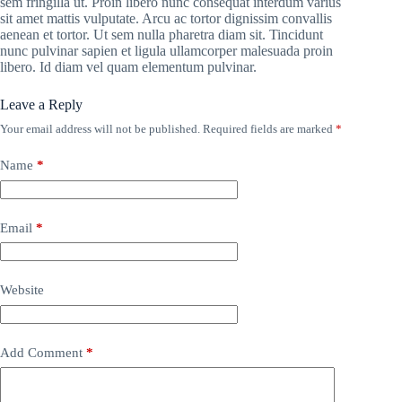
sem fringilla ut. Proin libero nunc consequat interdum varius
sit amet mattis vulputate. Arcu ac tortor dignissim convallis
aenean et tortor. Ut sem nulla pharetra diam sit. Tincidunt
nunc pulvinar sapien et ligula ullamcorper malesuada proin
libero. Id diam vel quam elementum pulvinar.
Leave a Reply
Your email address will not be published.
Required fields are marked
*
Name
*
Email
*
Website
Add Comment
*