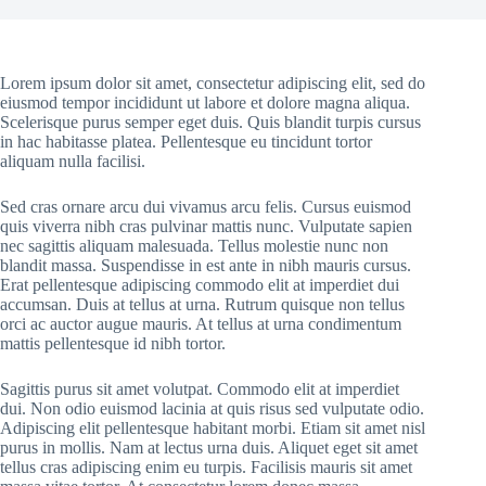
Lorem ipsum dolor sit amet, consectetur adipiscing elit, sed do
eiusmod tempor incididunt ut labore et dolore magna aliqua.
Scelerisque purus semper eget duis. Quis blandit turpis cursus
in hac habitasse platea. Pellentesque eu tincidunt tortor
aliquam nulla facilisi.
Sed cras ornare arcu dui vivamus arcu felis. Cursus euismod
quis viverra nibh cras pulvinar mattis nunc. Vulputate sapien
nec sagittis aliquam malesuada. Tellus molestie nunc non
blandit massa. Suspendisse in est ante in nibh mauris cursus.
Erat pellentesque adipiscing commodo elit at imperdiet dui
accumsan. Duis at tellus at urna. Rutrum quisque non tellus
orci ac auctor augue mauris. At tellus at urna condimentum
mattis pellentesque id nibh tortor.
Sagittis purus sit amet volutpat. Commodo elit at imperdiet
dui. Non odio euismod lacinia at quis risus sed vulputate odio.
Adipiscing elit pellentesque habitant morbi. Etiam sit amet nisl
purus in mollis. Nam at lectus urna duis. Aliquet eget sit amet
tellus cras adipiscing enim eu turpis. Facilisis mauris sit amet